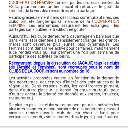
COOPÉRATION FÉMININE
formés par les professionnelles du
FSJU
, pour renouer un lien social et retrouver le goût de
l’amitié , de la vie , des rencontres et du partage.
Réunis gracieusement dans des locaux communautaires, ces
clubs ont été longtemps la marque de la
COOPÉRATION
FÉMININE
. Les animatrices assuraient les échanges, les
partages sans oublier le traditionnel gouter.
Aujourd’hui, les clubs demeurent, davantage en banlieue que
dans Paris, et la clientèle a sensiblement changé : les grands-
mères sont devenues plus jeunes, plus dynamiques. Les
femmes sont dans la vie active pour certaines, mais tiennent
à ce rendez-vous qui leur permet une fois par semaine de
participer à des activités de loisirs.
Récemment, depuis la dissolution de l’ACAJIF, tous les clubs
(de l’Amitié et Féminins), sont regroupés sous le nom de
CLUBS DE LA COOP. Ils sont au nombre de 16
.
Les activités proposées varient en fonction de la demande
des adhérentes, des centres d’intérêt des animatrices de la
région etc.. Dans certains clubs, les conférences priment,
dans d’autres, place à la danse (orientale surtout), pour
d’autres encore la priorité est donnée aux sorties, (musées,
restaurants..)
De plus en plus, les clubs se regroupent pour les activités les
plus intéressantes, et bon nombre de nos adhérents peuvent
ainsi se rendre dans le club de leur choix le lundi pour
certaines, le mardi, voire le mercredi ou le jeudi, pour d’autres.